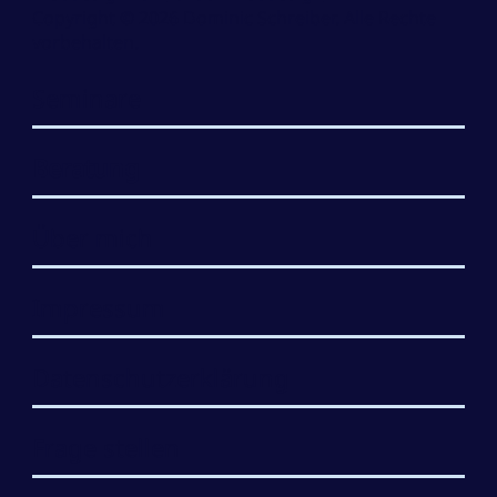
Copyright © 2026 Dominic Schreiber. Alle Rechte
vorbehalten.
Seminare
Beratung
Über mich
Impressum
Datenschutzerklärung
Frage stellen