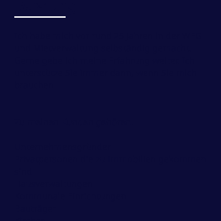
Beratung
Ich habe mich vor rund 25 Jahren in der WEG
und Mietverwaltung selbständig gemacht.
Gerne gebe ich meine Erfahrung weiter. Ich
unterstütze Sie immer dann, wenn Sie mich
brauchen.
Zu meinen Kunden gehören:
Unternehmensgründer
Privatpersonen die zu Immobilien gekommen
sind
Hausverwaltungen
Kommunale Einrichtungen
Bauträger
Kirchen