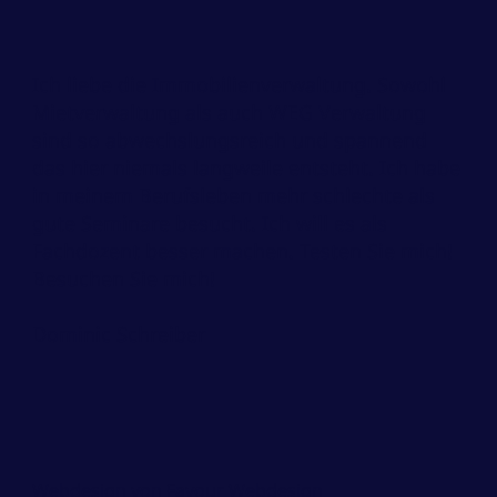
Ich liebe die Immobilienverwaltung. Sowohl
Mietverwaltung als auch WEG Verwaltung
sind so abwechslungsreich und spannend
das hier niemals langweile entsteht. Ich habe
in meinem Berufsleben mehr schlechte als
gute Seminare besucht. Ich will es als
Fachdozent besser machen. Testen Sie mich!
Besuchen Sie mich!
Dominic Schreiber
Webdesign von
Favour Webdesign