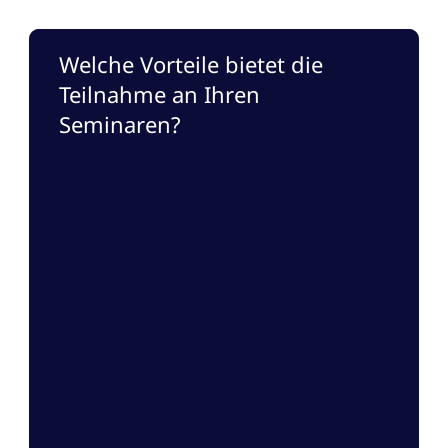
Welche Vorteile bietet die
Teilnahme an Ihren
Seminaren?
Meine Seminare sind praxisnah und auf
die aktuellen Anforderungen der
Immobilienbranche abgestimmt. Sie
profitieren von über 25 Jahren
Erfahrung in der Immobilienverwaltung
und erhalten wertvolle Einblicke, die Sie
direkt in Ihrer beruflichen Praxis
umsetzen können. Darüber hinaus
werden Sie durch die Teilnahme an
meinen Seminaren optimal auf
rechtliche und technische