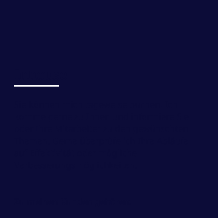
Inhouse
Sie können mich tageweise buchen. Ich
komme gerne zu Ihnen und informiere Sie
oder Ihre Mitarbeiter zu den gewünschten
Themen. Gerne überprüfe ich Ihre Abläufe
auf Effektivität oder mögliche
Verbesserungsmöglichkeiten.
Zu meinen Kunden gehören: